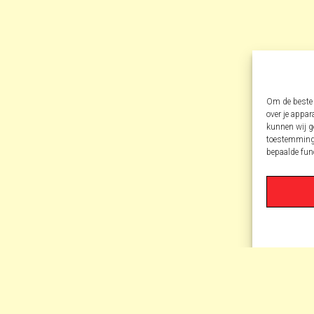
Om de beste 
over je appar
kunnen wij ge
toestemming 
bepaalde fun