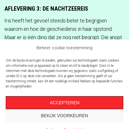
AFLEVERING 3: DE NACHTZEEREIS
Iris heeft het gevoel steeds beter te begrijpen
waarom en hoe de geschiedenis in haar opstond.
Maar er is één ding dat ze nog niet begrijpt: Die angst
die ze voelde toen ze maanden geleden bij een
Beheer cookie toestemming
lichaamscoach was en die ze zonder erbij na te
Om de beste ervaringen te bieden, gebruiken wij technologieën zoals cookies
denken verbond met haar oma en haar vader. Alsof het
om informatie over je apparaat op te slaan en/of te raadplegen. Door in te
een herinnering van hen was die op de een of andere
stemmen met deze technologieën kunnen wij gegevens zoals surfgedrag of
unieke ID's op deze site verwerken. Als je geen toestemming geeft of uw
manier bij haar terecht kwam. Kun je je iets van een
toestemming intrekt, kan dit een nadelige invloed hebben op bepaalde functies
ander herinneren? En zo ja, hoe werkt dat dan?
en mogelijkheden.
Beeld: Iris Frankhuizen
ACCEPTEREN
BEKIJK VOORKEUREN
LUISTER NU