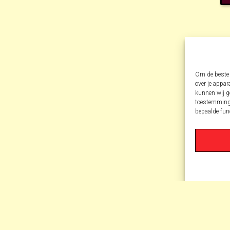
Om de beste 
over je appar
kunnen wij ge
toestemming 
bepaalde fun