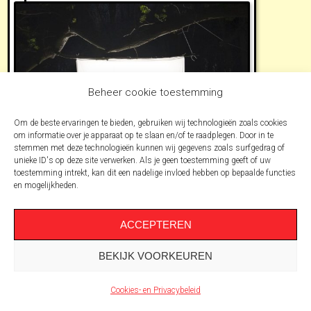
Beheer cookie toestemming
Om de beste ervaringen te bieden, gebruiken wij technologieën zoals cookies
om informatie over je apparaat op te slaan en/of te raadplegen. Door in te
stemmen met deze technologieën kunnen wij gegevens zoals surfgedrag of
unieke ID's op deze site verwerken. Als je geen toestemming geeft of uw
toestemming intrekt, kan dit een nadelige invloed hebben op bepaalde functies
BERICHT
Het Nachtverbond
en mogelijkheden.
DE NACHT-WACHT OP OVER
HET IJ
Wil je graag meewandelen met De
ACCEPTEREN
Nacht-Wacht? Dat kan begin juli...
BEKIJK VOORKEUREN
Lees verder
Cookies- en Privacybeleid