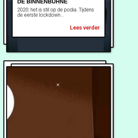
DE BINNENBÜHNE
2020: het is stil op de podia. Tijdens
de eerste lockdown...
Lees verder