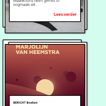
Maankoorts heeft gemist of
nogmaals wil...
Lees verder
BERICHT
Boeken