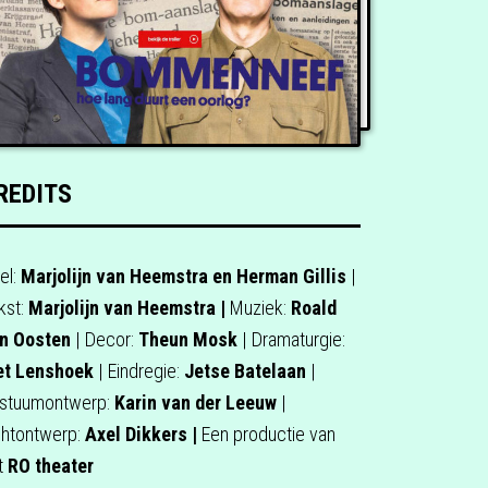
REDITS
el:
Marjolijn van Heemstra en Herman Gillis
|
kst:
Marjolijn van Heemstra |
Muziek:
Roald
n Oosten
| Decor:
Theun Mosk
| Dramaturgie:
et Lenshoek
| Eindregie:
Jetse Batelaan
|
stuumontwerp:
Karin van der Leeuw
|
chtontwerp:
Axel Dikkers |
Een productie van
t
RO theater