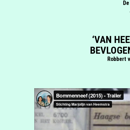
De
‘VAN HE
BEVLOGEN
Robbert 