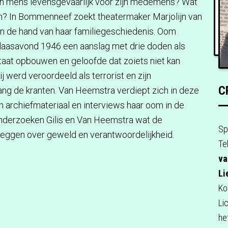
n mens levensgevaarlijk voor zijn medemens? Wat
en? In Bommenneef zoekt theatermaker Marjolijn van
 de hand van haar familiegeschiedenis. Oom
laasavond 1946 een aanslag met drie doden als
aat opbouwen en geloofde dat zoiets niet kan
 werd veroordeeld als terrorist en zijn
C
ang de kranten. Van Heemstra verdiept zich in deze
 archiefmateriaal en interviews haar oom in de
nderzoeken Gilis en Van Heemstra wat de
Sp
zeggen over geweld en verantwoordelijkheid.
Te
va
Li
Ko
Li
he